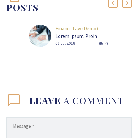
POSTS
Finance Law (Demo)
Lorem Ipsum. Proin
0
gravida nibh vel velit
08 Jul 2018
auctor aliquet. Aenean
sollicitudin, lorem quis
bibendum auctor, nisi elit
consequat ipsum, nec
sagittis sem nibh id elit.
Duis sed odio
LEAVE
A COMMENT