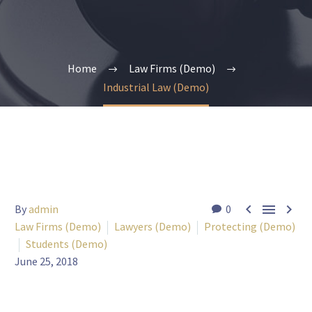
Home
Law Firms (Demo)
Industrial Law (Demo)



By
admin
0
Law Firms (Demo)
Lawyers (Demo)
Protecting (Demo)
Students (Demo)
June 25, 2018