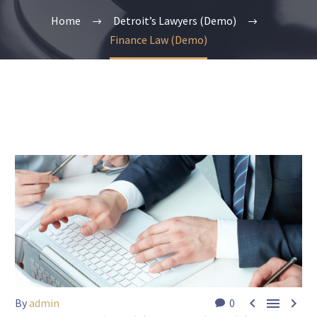
Home
Detroit’s Lawyers (Demo)
Finance Law (Demo)



By
admin
0