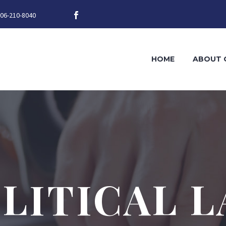
06-210-8040
HOME
ABOUT 
LITICAL 