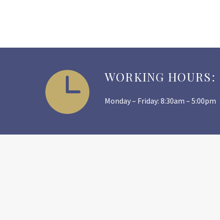


WORKING HOURS:
Monday – Friday: 8:30am – 5:00pm